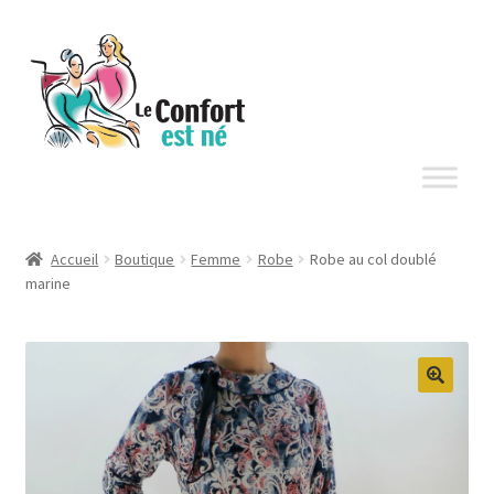
Aller
Aller
à
au
la
contenu
navigation
Accueil
Boutique
Femme
Robe
Robe au col doublé
marine