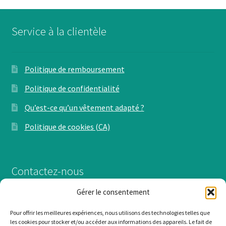
Service à la clientèle
Politique de remboursement
Politique de confidentialité
Qu’est-ce qu’un vêtement adapté ?
Politique de cookies (CA)
Contactez-nous
Gérer le consentement
Du lundi au vendredi, 9h à 17h
Pour offrir les meilleures expériences, nous utilisons des technologies telles que
info@leconfortestne.com
les cookies pour stocker et/ou accéder aux informations des appareils. Le fait de