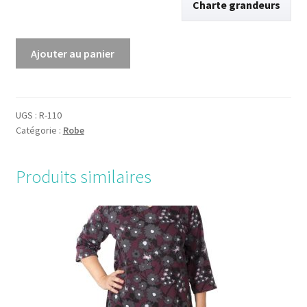
Charte grandeurs
quantité
Ajouter au panier
de
Robe
au
col
UGS :
R-110
Catégorie :
Robe
doublé
marine
Produits similaires