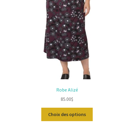
Robe Alizé
85.00
$
Ce
Choix des options
produit
a
plusieurs