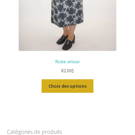
produit
Robe velour
82.00
$
Ce
Choix des options
produit
a
plusieurs
variations.
Les
options
Catégories de produits