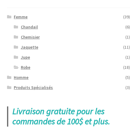
peuvent
être
choisies
Femme
(39)
sur
Chandail
(6)
la
Chemisier
(1)
page
du
Jaquette
(11)
produit
Jupe
(1)
Robe
(18)
Homme
(5)
Produits Spécialisés
(3)
Livraison gratuite pour les
commandes de 100$ et plus.