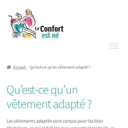
Aller
Aller
à
au
la
contenu
navigation
Accueil
Qu’est-ce qu’un vêtement adapté ?
Qu’est-ce qu’un
vêtement adapté ?
Les vêtements adaptés sont conçus pour faciliter
l’habillage, ce qui réduit les mouvements maladroits, la