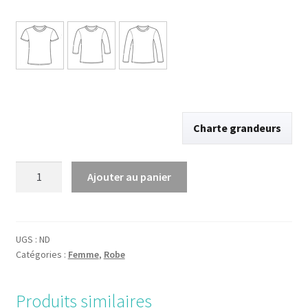
Charte grandeurs
quantité
Ajouter au panier
de
Robe
bijoux
UGS :
ND
Catégories :
Femme
,
Robe
Produits similaires