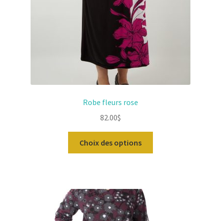
produit
Robe fleurs rose
82.00
$
Ce
Choix des options
produit
a
plusieurs
variations.
Les
options