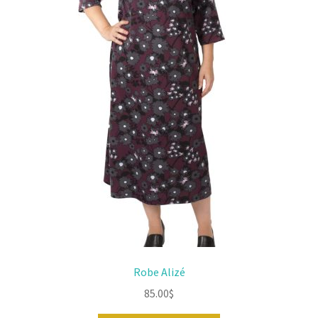
peuvent
être
choisies
sur
la
page
du
produit
Robe Alizé
85.00
$