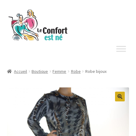
Aller
Aller
à
au
la
contenu
navigation
Accueil
Boutique
Femme
Robe
Robe bijoux