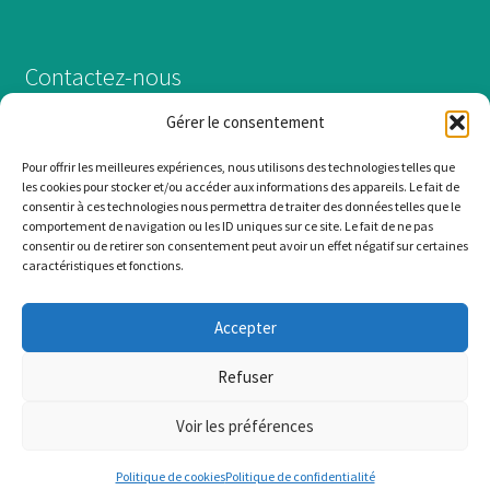
Contactez-nous
Gérer le consentement
Du lundi au vendredi, 9h à 17h
Pour offrir les meilleures expériences, nous utilisons des technologies telles que
info@leconfortestne.com
les cookies pour stocker et/ou accéder aux informations des appareils. Le fait de
consentir à ces technologies nous permettra de traiter des données telles que le
(418) 833-3666
comportement de navigation ou les ID uniques sur ce site. Le fait de ne pas
consentir ou de retirer son consentement peut avoir un effet négatif sur certaines
caractéristiques et fonctions.
Accepter
© Le Confort Est Né 2026
Refuser
Politique de confidentialité
Built with WooCommerce
.
Voir les préférences
0
Politique de cookies
Politique de confidentialité
Recherche
Recherche